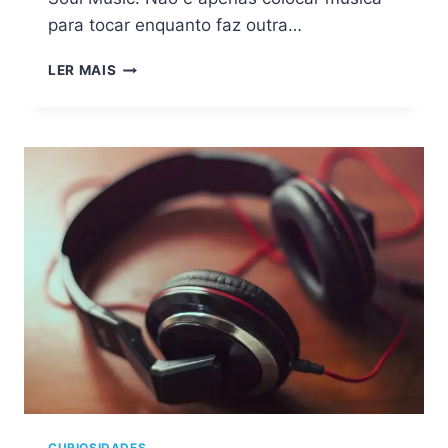
para tocar enquanto faz outra…
TOURO
LER MAIS
OUVE
MPB
PARA
EXPLICAR
POR
QUE
AQUELA
NOTA
É
PERFEITA
CURIOSIDADES