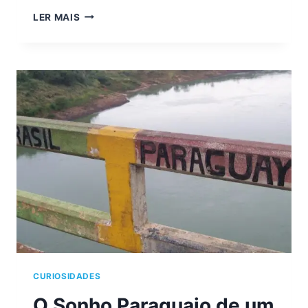
ÁRIES
LER MAIS
JÁ
QUEBROU
UM
FONE
OUVINDO
ROCK
EM
ALTO
VOLUME
CURIOSIDADES
O Sonho Paraguaio de um