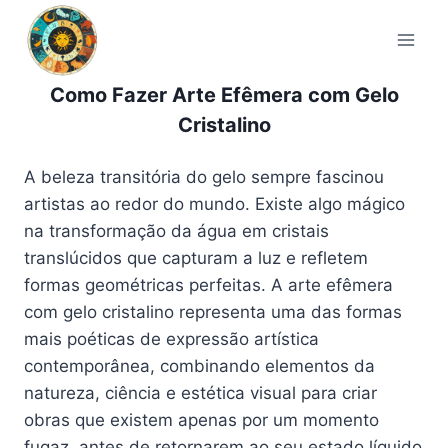
Pular
para
o
Conteúdo
Como Fazer Arte Efêmera com Gelo
Cristalino
A beleza transitória do gelo sempre fascinou
artistas ao redor do mundo. Existe algo mágico
na transformação da água em cristais
translúcidos que capturam a luz e refletem
formas geométricas perfeitas. A arte efêmera
com gelo cristalino representa uma das formas
mais poéticas de expressão artística
contemporânea, combinando elementos da
natureza, ciência e estética visual para criar
obras que existem apenas por um momento
fugaz, antes de retornarem ao seu estado líquido