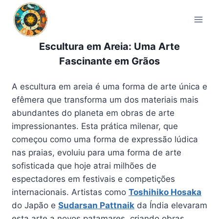
Pular
para
o
Conteúdo
Escultura em Areia: Uma Arte
Fascinante em Grãos
A escultura em areia é uma forma de arte única e
efêmera que transforma um dos materiais mais
abundantes do planeta em obras de arte
impressionantes. Esta prática milenar, que
começou como uma forma de expressão lúdica
nas praias, evoluiu para uma forma de arte
sofisticada que hoje atrai milhões de
espectadores em festivais e competições
internacionais. Artistas como
Toshihiko Hosaka
do Japão e
Sudarsan Pattnaik
da Índia elevaram
esta arte a novos patamares, criando obras