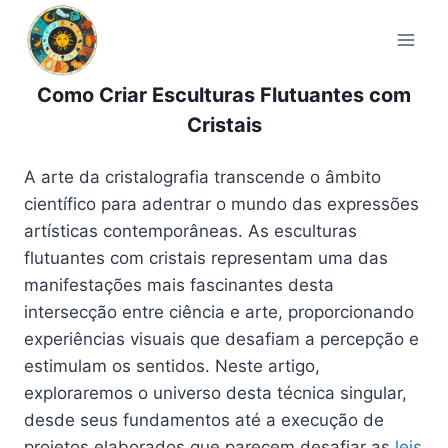
Pular
para
o
Conteúdo
Como Criar Esculturas Flutuantes com
Cristais
A arte da cristalografia transcende o âmbito
científico para adentrar o mundo das expressões
artísticas contemporâneas. As esculturas
flutuantes com cristais representam uma das
manifestações mais fascinantes desta
intersecção entre ciência e arte, proporcionando
experiências visuais que desafiam a percepção e
estimulam os sentidos. Neste artigo,
exploraremos o universo desta técnica singular,
desde seus fundamentos até a execução de
projetos elaborados que parecem desafiar as
leis