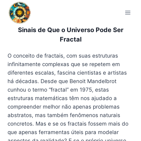
Pular
para
o
Conteúdo
Sinais de Que o Universo Pode Ser
Fractal
O conceito de fractais, com suas estruturas
infinitamente complexas que se repetem em
diferentes escalas, fascina cientistas e artistas
há décadas. Desde que Benoit Mandelbrot
cunhou o termo “fractal” em 1975, estas
estruturas matemáticas têm nos ajudado a
compreender melhor não apenas problemas
abstratos, mas também fenômenos naturais
concretos. Mas e se os fractais fossem mais do
que apenas ferramentas úteis para modelar
aspectos da realidade? E se o próprio universo,